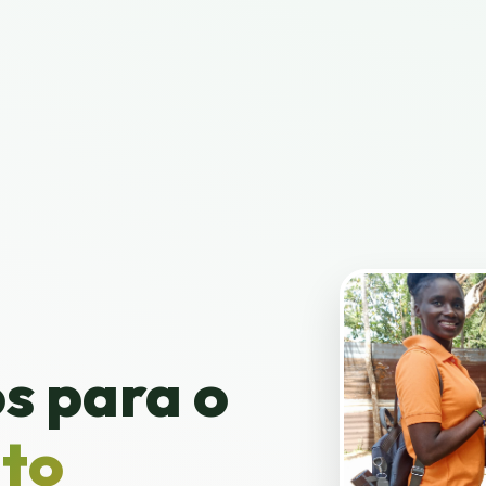
s para o
to